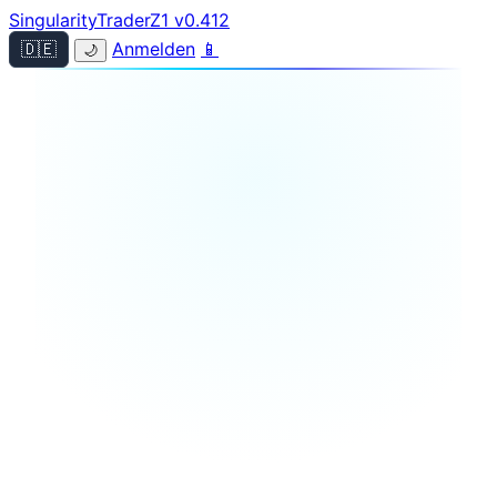
Singularity
Trader
Z1
v0.412
Anmelden
📱
🇩🇪
🌙