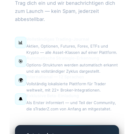
Trag dich ein und wir benachrichtigen dich
zum Launch — kein Spam, jederzeit
abbestellbar.
Vollständiges Trading-Journal
📊
Aktien, Optionen, Futures, Forex, ETFs und
Krypto — alle Asset-Klassen auf einer Plattform.
Automatische Strategie-Erkennung
🎯
Options-Strukturen werden automatisch erkannt
und als vollständiger Zyklus dargestellt.
International — 12 Sprachen
🌍
Vollständig lokalisierte Plattform für Trader
weltweit, mit 22+ Broker-Integrationen.
Exklusive Beta-Einladung
🔔
Als Erster informiert — und Teil der Community,
die sTraderZ.com von Anfang an mitgestaltet.