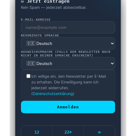
✉️ Jetzt eintragen
Kein Spam — jederzeit abbestellbar.
E-MAIL-ADRESSE
BEVORZUGTE SPRACHE
AUSWEICHSPRACHE (FALLS DER NEWSLETTER NOCH
NICHT IN DEINER SPRACHE ERSCHEINT)
Ich willige ein, den Newsletter per E-Mail
zu erhalten. Die Einwilligung kann ich
jederzeit widerrufen.
(
Datenschutzerklärung
)
Anmelden
12
22+
∞